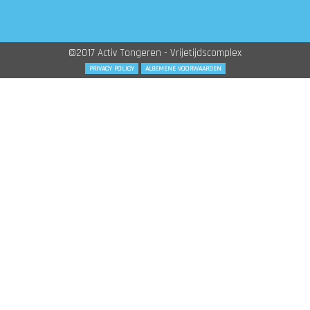
©2017 Activ Tongeren - Vrijetijdscomplex
PRIVACY POLICY
ALGEMENE VOORWAARDEN