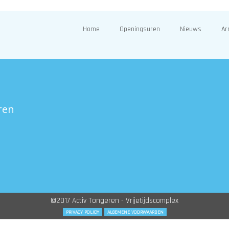
Home
Openingsuren
Nieuws
Ar
ren
©2017 Activ Tongeren - Vrijetijdscomplex
PRIVACY POLICY
ALGEMENE VOORWAARDEN