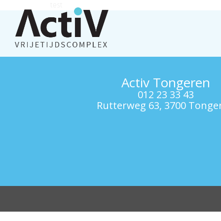
test
Activ Tongeren
012 23 33 43
Rutterweg 63, 3700 Tonge