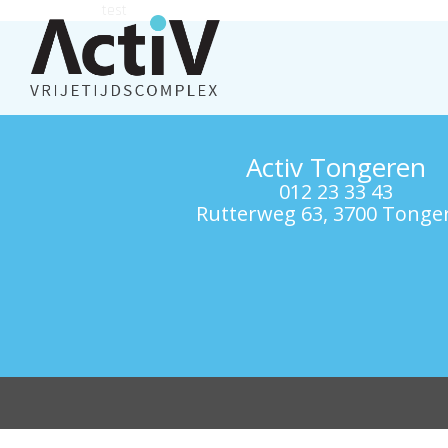
test
Activ Tongeren
012 23 33 43
Rutterweg 63, 3700 Tonge