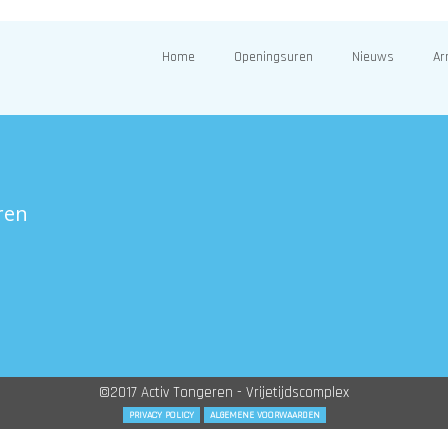
Home
Openingsuren
Nieuws
Ar
ren
©2017 Activ Tongeren - Vrijetijdscomplex
PRIVACY POLICY
ALGEMENE VOORWAARDEN