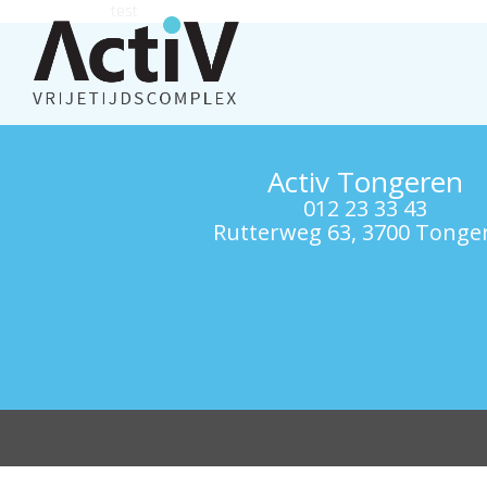
test
Activ Tongeren
012 23 33 43
Rutterweg 63, 3700 Tonge