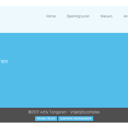
Home
Openingsuren
Nieuws
Ar
ren
©2017 Activ Tongeren - Vrijetijdscomplex
PRIVACY POLICY
ALGEMENE VOORWAARDEN