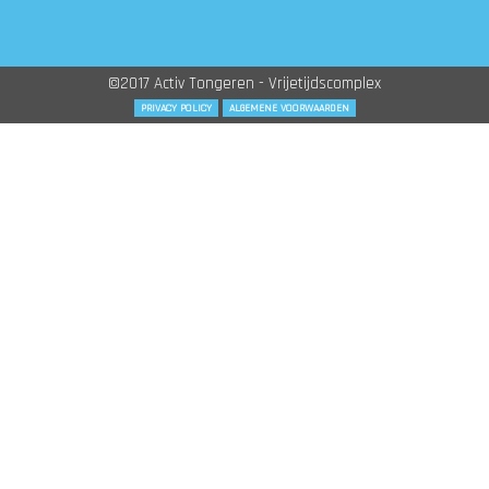
©2017 Activ Tongeren - Vrijetijdscomplex
PRIVACY POLICY
ALGEMENE VOORWAARDEN