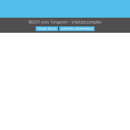
©2017 Activ Tongeren - Vrijetijdscomplex
PRIVACY POLICY
ALGEMENE VOORWAARDEN