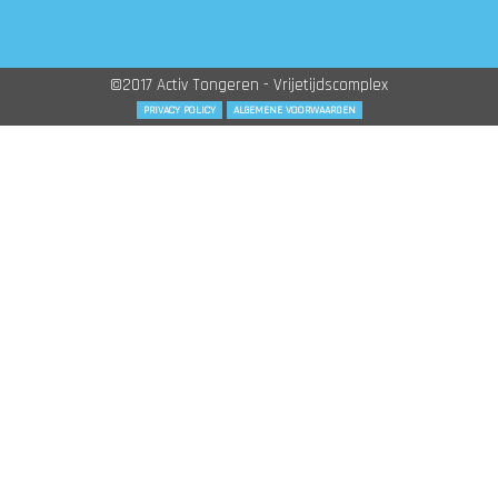
©2017 Activ Tongeren - Vrijetijdscomplex
PRIVACY POLICY
ALGEMENE VOORWAARDEN