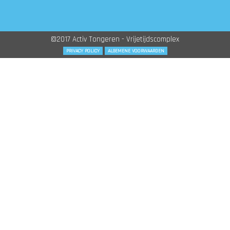
©2017 Activ Tongeren - Vrijetijdscomplex
PRIVACY POLICY
ALGEMENE VOORWAARDEN