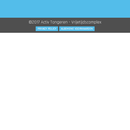
©2017 Activ Tongeren - Vrijetijdscomplex
PRIVACY POLICY
ALGEMENE VOORWAARDEN