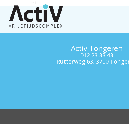
test
Activ Tongeren
012 23 33 43
Rutterweg 63, 3700 Tonge