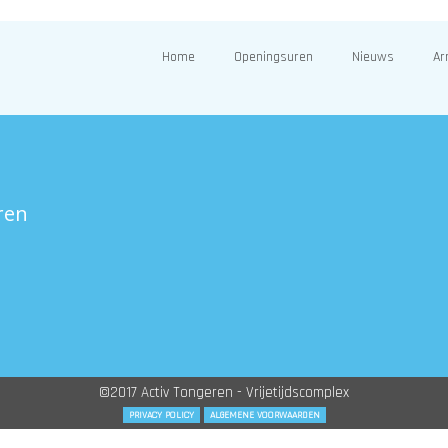
Home
Openingsuren
Nieuws
Ar
ren
©2017 Activ Tongeren - Vrijetijdscomplex
PRIVACY POLICY
ALGEMENE VOORWAARDEN