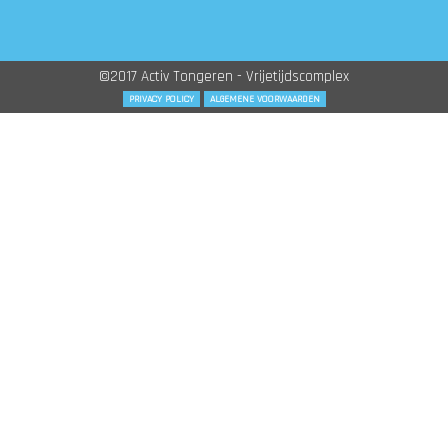
©2017 Activ Tongeren - Vrijetijdscomplex
PRIVACY POLICY
ALGEMENE VOORWAARDEN