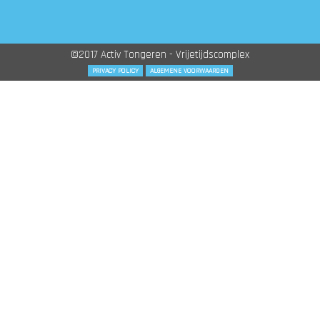
©2017 Activ Tongeren - Vrijetijdscomplex
PRIVACY POLICY
ALGEMENE VOORWAARDEN