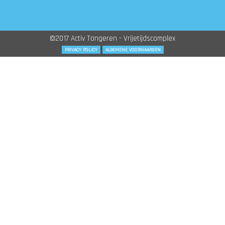
©2017 Activ Tongeren - Vrijetijdscomplex
PRIVACY POLICY
ALGEMENE VOORWAARDEN