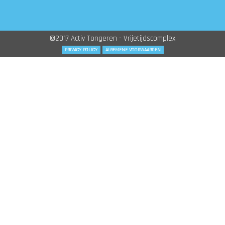
©2017 Activ Tongeren - Vrijetijdscomplex
PRIVACY POLICY
ALGEMENE VOORWAARDEN