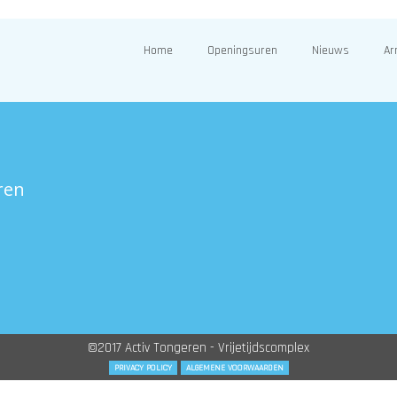
Home
Openingsuren
Nieuws
Ar
ren
©2017 Activ Tongeren - Vrijetijdscomplex
PRIVACY POLICY
ALGEMENE VOORWAARDEN