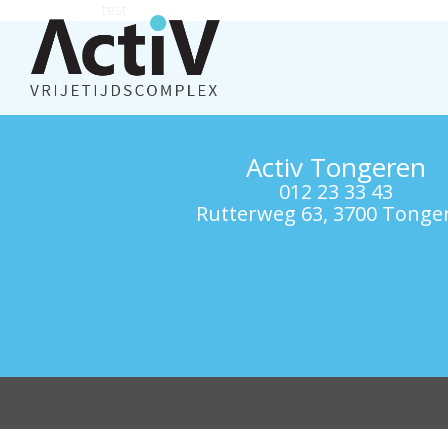
test
Activ Tongeren
012 23 33 43
Rutterweg 63, 3700 Tonge