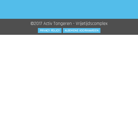
©2017 Activ Tongeren - Vrijetijdscomplex
PRIVACY POLICY
ALGEMENE VOORWAARDEN