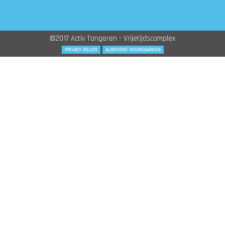
©2017 Activ Tongeren - Vrijetijdscomplex
PRIVACY POLICY
ALGEMENE VOORWAARDEN