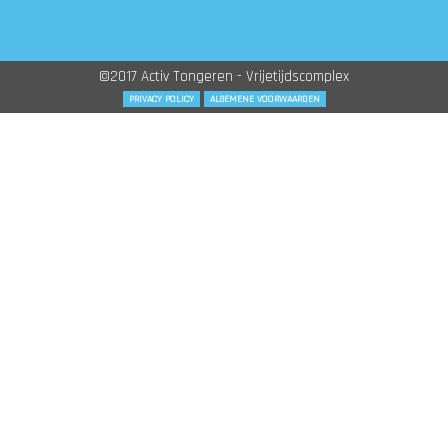
©2017 Activ Tongeren - Vrijetijdscomplex
PRIVACY POLICY
ALGEMENE VOORWAARDEN