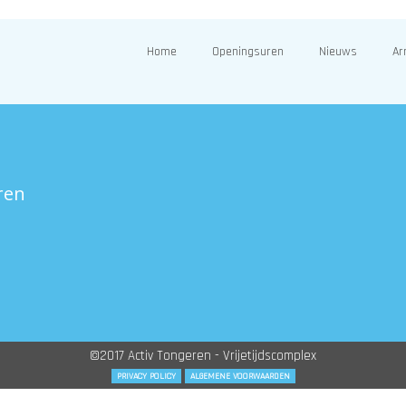
Home
Openingsuren
Nieuws
Ar
ren
©2017 Activ Tongeren - Vrijetijdscomplex
PRIVACY POLICY
ALGEMENE VOORWAARDEN