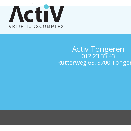
test
Activ Tongeren
012 23 33 43
Rutterweg 63, 3700 Tonge