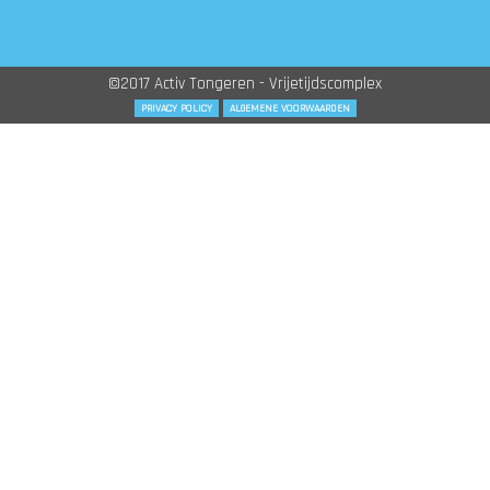
©2017 Activ Tongeren - Vrijetijdscomplex
PRIVACY POLICY
ALGEMENE VOORWAARDEN