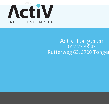
test
Activ Tongeren
012 23 33 43
Rutterweg 63, 3700 Tonge