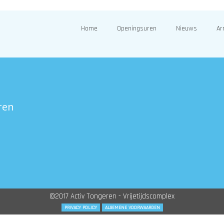
Home
Openingsuren
Nieuws
Ar
ren
©2017 Activ Tongeren - Vrijetijdscomplex
PRIVACY POLICY
ALGEMENE VOORWAARDEN