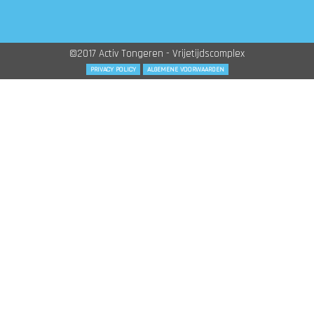
©2017 Activ Tongeren - Vrijetijdscomplex
PRIVACY POLICY
ALGEMENE VOORWAARDEN