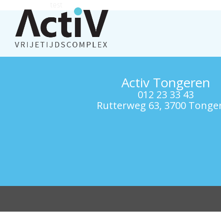
test
Activ Tongeren
012 23 33 43
Rutterweg 63, 3700 Tonge