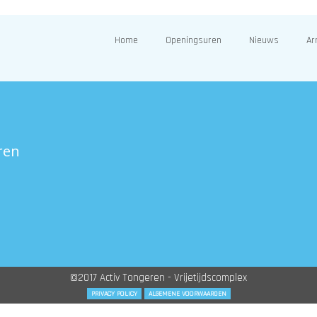
Home
Openingsuren
Nieuws
Ar
ren
©2017 Activ Tongeren - Vrijetijdscomplex
PRIVACY POLICY
ALGEMENE VOORWAARDEN