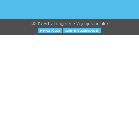
©2017 Activ Tongeren - Vrijetijdscomplex
PRIVACY POLICY
ALGEMENE VOORWAARDEN