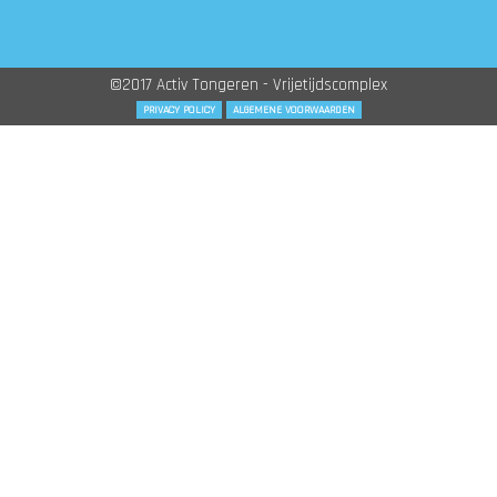
©2017 Activ Tongeren - Vrijetijdscomplex
PRIVACY POLICY
ALGEMENE VOORWAARDEN