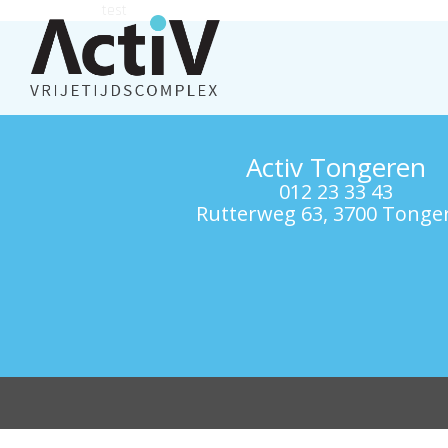
test
Activ Tongeren
012 23 33 43
Rutterweg 63, 3700 Tonge