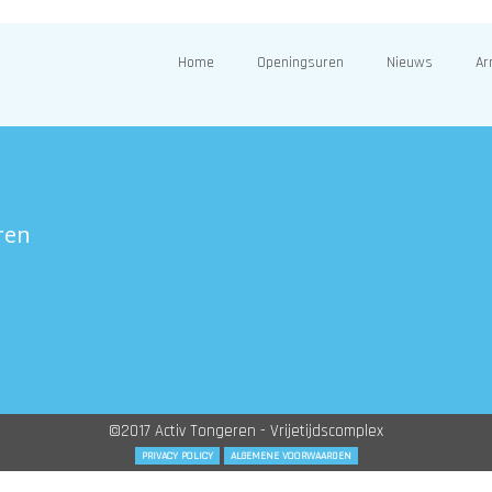
Home
Openingsuren
Nieuws
Ar
ren
©2017 Activ Tongeren - Vrijetijdscomplex
PRIVACY POLICY
ALGEMENE VOORWAARDEN