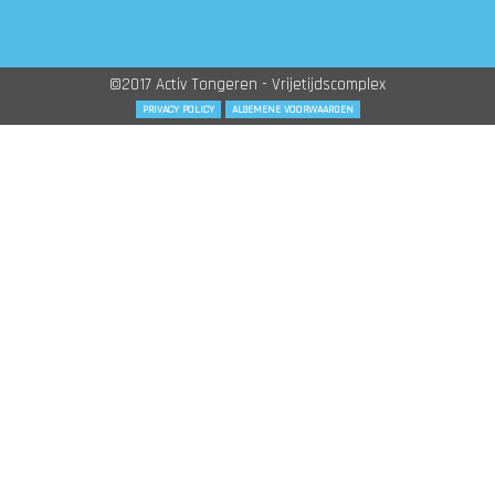
©2017 Activ Tongeren - Vrijetijdscomplex
PRIVACY POLICY
ALGEMENE VOORWAARDEN