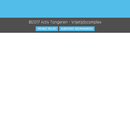
©2017 Activ Tongeren - Vrijetijdscomplex
PRIVACY POLICY
ALGEMENE VOORWAARDEN