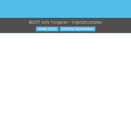
©2017 Activ Tongeren - Vrijetijdscomplex
PRIVACY POLICY
ALGEMENE VOORWAARDEN