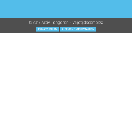
©2017 Activ Tongeren - Vrijetijdscomplex
PRIVACY POLICY
ALGEMENE VOORWAARDEN