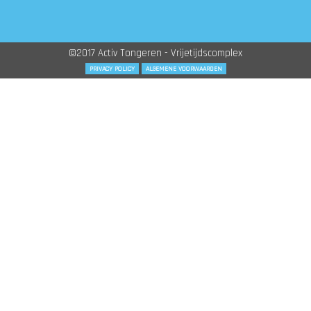
©2017 Activ Tongeren - Vrijetijdscomplex
PRIVACY POLICY
ALGEMENE VOORWAARDEN