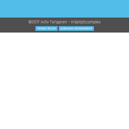
©2017 Activ Tongeren - Vrijetijdscomplex
PRIVACY POLICY
ALGEMENE VOORWAARDEN