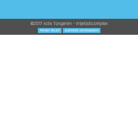
©2017 Activ Tongeren - Vrijetijdscomplex
PRIVACY POLICY
ALGEMENE VOORWAARDEN