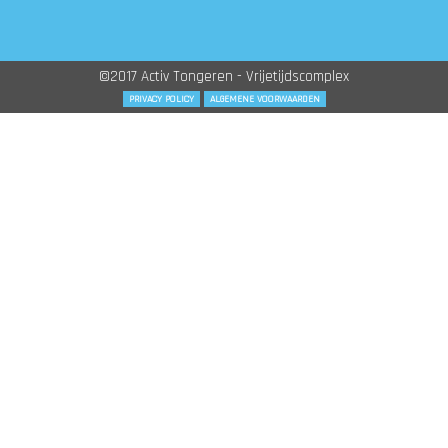
©2017 Activ Tongeren - Vrijetijdscomplex
PRIVACY POLICY
ALGEMENE VOORWAARDEN