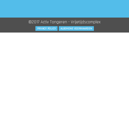
©2017 Activ Tongeren - Vrijetijdscomplex
PRIVACY POLICY
ALGEMENE VOORWAARDEN