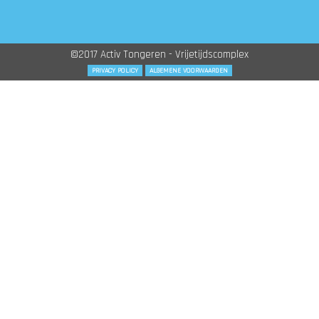
©2017 Activ Tongeren - Vrijetijdscomplex
PRIVACY POLICY
ALGEMENE VOORWAARDEN