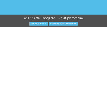
©2017 Activ Tongeren - Vrijetijdscomplex
PRIVACY POLICY
ALGEMENE VOORWAARDEN