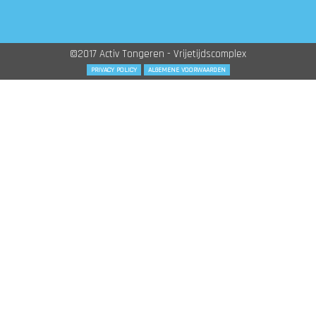
©2017 Activ Tongeren - Vrijetijdscomplex
PRIVACY POLICY
ALGEMENE VOORWAARDEN