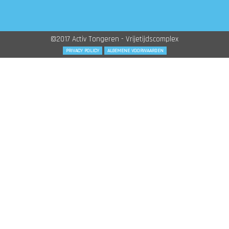
©2017 Activ Tongeren - Vrijetijdscomplex
PRIVACY POLICY
ALGEMENE VOORWAARDEN