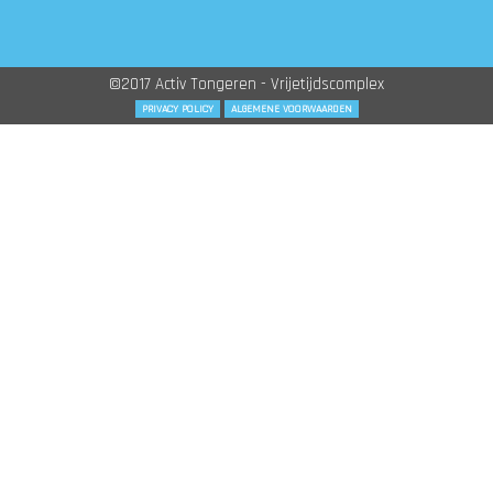
©2017 Activ Tongeren - Vrijetijdscomplex
PRIVACY POLICY
ALGEMENE VOORWAARDEN