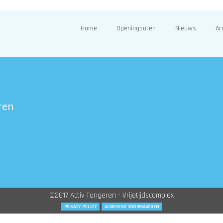
Home
Openingsuren
Nieuws
Ar
ren
©2017 Activ Tongeren - Vrijetijdscomplex
PRIVACY POLICY
ALGEMENE VOORWAARDEN