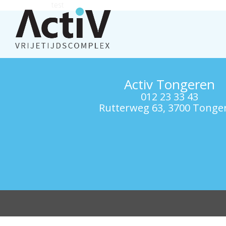
test
Activ Tongeren
012 23 33 43
Rutterweg 63, 3700 Tonge