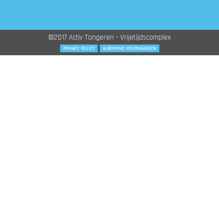
©2017 Activ Tongeren - Vrijetijdscomplex
PRIVACY POLICY
ALGEMENE VOORWAARDEN