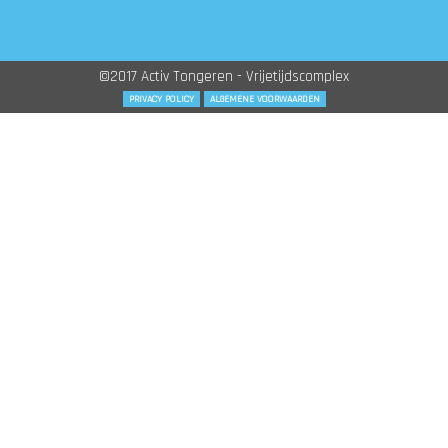
©2017 Activ Tongeren - Vrijetijdscomplex
PRIVACY POLICY
ALGEMENE VOORWAARDEN