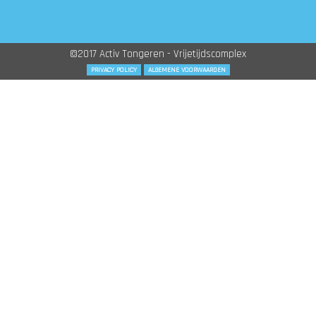
©2017 Activ Tongeren - Vrijetijdscomplex
PRIVACY POLICY
ALGEMENE VOORWAARDEN