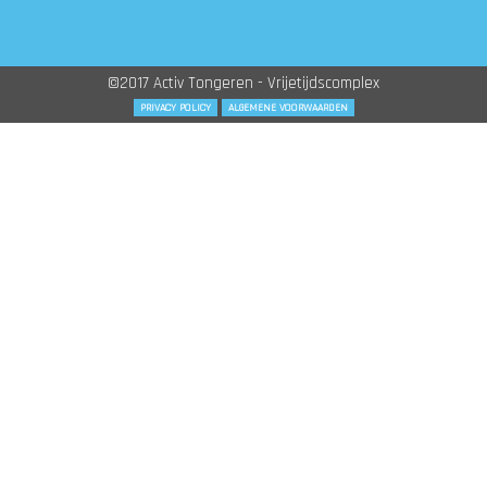
©2017 Activ Tongeren - Vrijetijdscomplex
PRIVACY POLICY
ALGEMENE VOORWAARDEN