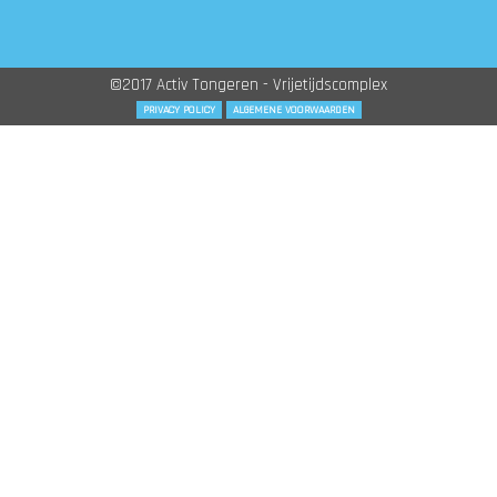
©2017 Activ Tongeren - Vrijetijdscomplex
PRIVACY POLICY
ALGEMENE VOORWAARDEN