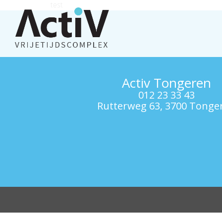
test
Activ Tongeren
012 23 33 43
Rutterweg 63, 3700 Tonge