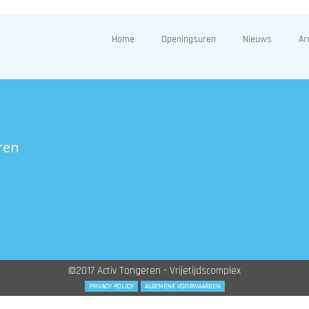
Home
Openingsuren
Nieuws
Ar
ren
©2017 Activ Tongeren - Vrijetijdscomplex
PRIVACY POLICY
ALGEMENE VOORWAARDEN