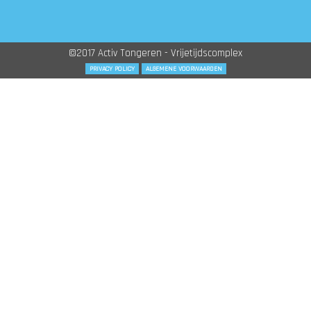
©2017 Activ Tongeren - Vrijetijdscomplex
PRIVACY POLICY
ALGEMENE VOORWAARDEN