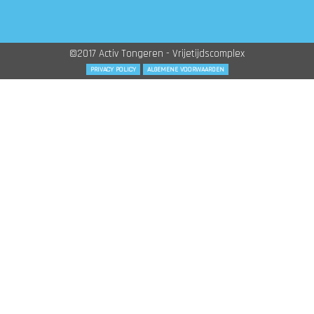
©2017 Activ Tongeren - Vrijetijdscomplex
PRIVACY POLICY
ALGEMENE VOORWAARDEN