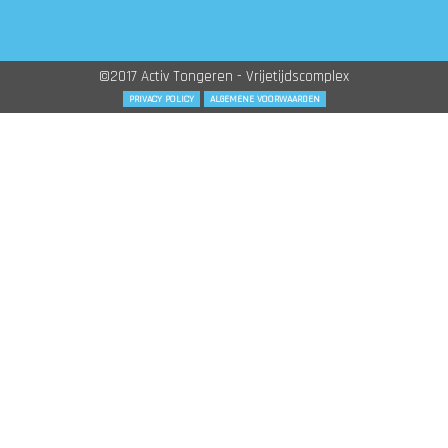
©2017 Activ Tongeren - Vrijetijdscomplex
PRIVACY POLICY
ALGEMENE VOORWAARDEN